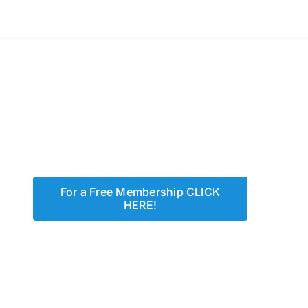
For free Membership - CLICK HERE!
For a Free Membership CLICK
HERE!
ONE LOVE - To COOPERATIVELY CREATE
COMMUNITY