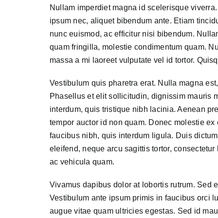
Nullam imperdiet magna id scelerisque viverra. A
ipsum nec, aliquet bibendum ante. Etiam tincidu
nunc euismod, ac efficitur nisi bibendum. Null
quam fringilla, molestie condimentum quam. Nul
massa a mi laoreet vulputate vel id tortor. Quisqu
Vestibulum quis pharetra erat. Nulla magna es
Phasellus et elit sollicitudin, dignissim mauris 
interdum, quis tristique nibh lacinia. Aenean pr
tempor auctor id non quam. Donec molestie ex
faucibus nibh, quis interdum ligula. Duis dictum 
eleifend, neque arcu sagittis tortor, consectetu
ac vehicula quam.
Vivamus dapibus dolor at lobortis rutrum. Sed eu v
Vestibulum ante ipsum primis in faucibus orci l
augue vitae quam ultricies egestas. Sed id mauri