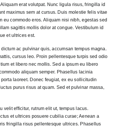
liquam erat volutpat. Nunc ligula risus, fringilla id
nt maximus sem at cursus. Duis molestie felis vitae
am eu commodo eros. Aliquam nisi nibh, egestas sed
lam sagittis mollis dolor at congue. Vestibulum id
e et ultrices est.
t, dictum ac pulvinar quis, accumsan tempus magna.
mattis, cursus leo. Proin pellentesque turpis sed odio
etium et libero nec mollis. Sed a ipsum eu libero
 commodo aliquam semper. Phasellus lacinia
porta laoreet. Donec feugiat, ex eu sollicitudin
r luctus purus risus at quam. Sed et pulvinar massa,
elit efficitur, rutrum elit ut, tempus lacus.
uctus et ultrices posuere cubilia curae; Aenean a
s fringilla risus pellentesque ultrices. Phasellus